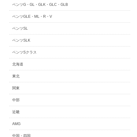
ベンツG・GL・GLK・GLC・GLB
ベンツGLE・ML・R・V
ベンツSL
ベンツSLK
ベンツSクラス
北海道
東北
関東
中部
近畿
AMG
中国・四国