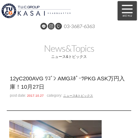
03-3687-6363
在庫車両情報
保証&サービス
News&Topics
パーツリスト
TUCとは？
ニュース&トピックス
店舗情報
アクセスマップ
12yC200AVG ﾜｺﾞﾝ AMGｽﾎﾟｰﾂPKG ASK万円入
全国納車
特別作業
庫！10月27日
注文販売
自動車保険
post date:
category:
2017.10.27
ニュース&トピックス
買取無料査定
リンク
スタッフ紹介
リクルート
お問い合わせ
会社概要