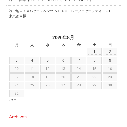
祝！ご納車【AMG Sクラス S63ﾛﾝｸﾞ ﾚｰﾀﾞｰｾｰﾌﾃｨPKG】
祝ご納車！メルセデスベンツ ＳＬ４００レーダーセーフティＰＫＧ
東京都Ａ様
2026年8月
月
火
水
木
金
土
日
1
2
3
4
5
6
7
8
9
10
11
12
13
14
15
16
17
18
19
20
21
22
23
24
25
26
27
28
29
30
31
« 7月
Archives