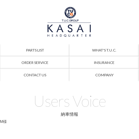
PARTS LIST
WHAT'S T.U.C.
ORDER SERVICE
INSURANCE
CONTACT US
COMPANY
Users Voice
納車情報
 M様