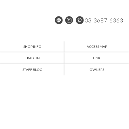
03-3687-6363
SHOP INFO
ACCESS MAP
TRADE IN
LINK
STAFF BLOG
OWNERS