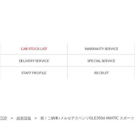
CAR STOCK LIST
WARRANTY SERVICE
DELIVERY SERVICE
SPECIAL SERVICE
STAFF PROFILE
RECRUIT
TOP
納車情報
祝！ご納車♪メルセデスベンツGLE350d 4MATIC スポーツ