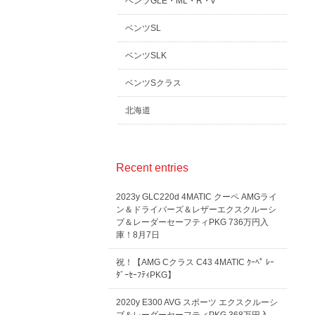
ベンツGLE・ML・R・V
ベンツSL
ベンツSLK
ベンツSクラス
北海道
Recent entries
2023y GLC220d 4MATIC クーペ AMGライ
ン＆ドライバーズ＆レザーエクスクルーシ
ブ＆レーダーセーフティPKG 736万円入
庫！8月7日
祝！【AMG Cクラス C43 4MATIC ｸｰﾍﾟ ﾚｰ
ﾀﾞｰｾｰﾌﾃｨPKG】
2020y E300 AVG スポーツ エクスクルーシ