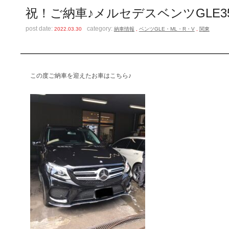
祝！ご納車♪メルセデスベンツGLE350
post date:
category:
2022.03.30
納車情報
,
ベンツGLE・ML・R・V
,
関東
この度ご納車を迎えたお車はこちら♪