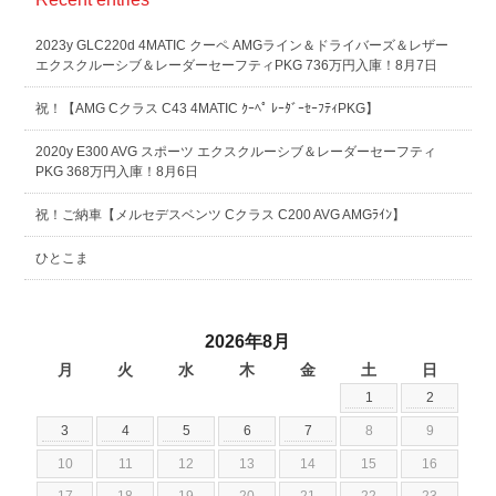
2023y GLC220d 4MATIC クーペ AMGライン＆ドライバーズ＆レザー
エクスクルーシブ＆レーダーセーフティPKG 736万円入庫！8月7日
祝！【AMG Cクラス C43 4MATIC ｸｰﾍﾟ ﾚｰﾀﾞｰｾｰﾌﾃｨPKG】
2020y E300 AVG スポーツ エクスクルーシブ＆レーダーセーフティ
PKG 368万円入庫！8月6日
祝！ご納車【メルセデスベンツ Cクラス C200 AVG AMGﾗｲﾝ】
ひとこま
2026年8月
月
火
水
木
金
土
日
1
2
3
4
5
6
7
8
9
10
11
12
13
14
15
16