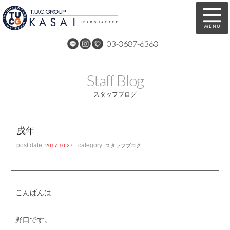
03-3687-6363
在庫車両情報
保証&サービス
Staff Blog
パーツリスト
TUCとは？
スタッフブログ
店舗情報
アクセスマップ
戌年
全国納車
特別作業
post date:
category:
2017.10.27
スタッフブログ
注文販売
自動車保険
買取無料査定
リンク
こんばんは
スタッフ紹介
リクルート
野口です。
お問い合わせ
会社概要