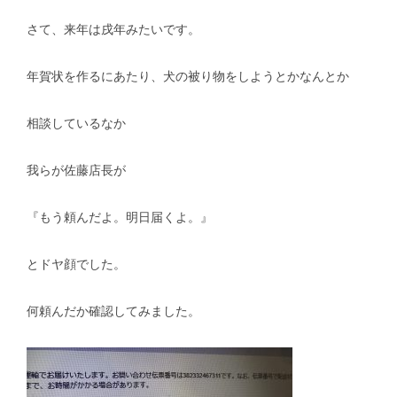
さて、来年は戌年みたいです。
スタッフblog
納車blog
ホーム
T.U.C.GROUP
年賀状を作るにあたり、犬の被り物をしようとかなんとか
相談しているなか
我らが佐藤店長が
『もう頼んだよ。明日届くよ。』
とドヤ顔でした。
何頼んだか確認してみました。