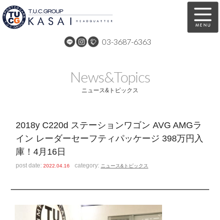
03-3687-6363
在庫車両情報
保証&サービス
News&Topics
パーツリスト
TUCとは？
ニュース&トピックス
店舗情報
アクセスマップ
2018y C220d ステーションワゴン AVG AMGラ
全国納車
特別作業
イン レーダーセーフティパッケージ 398万円入
庫！4月16日
注文販売
自動車保険
post date:
category:
2022.04.16
ニュース&トピックス
買取無料査定
リンク
スタッフ紹介
リクルート
お問い合わせ
会社概要