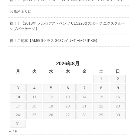
お風呂上りに
祝！！【2018年 メルセデス・ベンツ CLS220d スポーツ エクスクルー
シブパッケージ】
祝！ご納車【AMG Sクラス S63ﾛﾝｸﾞ ﾚｰﾀﾞｰｾｰﾌﾃｨPKG】
2026年8月
月
火
水
木
金
土
日
1
2
3
4
5
6
7
8
9
10
11
12
13
14
15
16
17
18
19
20
21
22
23
24
25
26
27
28
29
30
31
« 7月