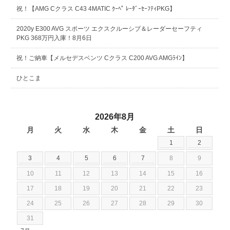
祝！【AMG Cクラス C43 4MATIC ｸｰﾍﾟ ﾚｰﾀﾞｰｾｰﾌﾃｨPKG】
2020y E300 AVG スポーツ エクスクルーシブ＆レーダーセーフティ
PKG 368万円入庫！8月6日
祝！ご納車【メルセデスベンツ Cクラス C200 AVG AMGﾗｲﾝ】
ひとこま
2026年8月
月
火
水
木
金
土
日
1
2
3
4
5
6
7
8
9
10
11
12
13
14
15
16
17
18
19
20
21
22
23
24
25
26
27
28
29
30
31