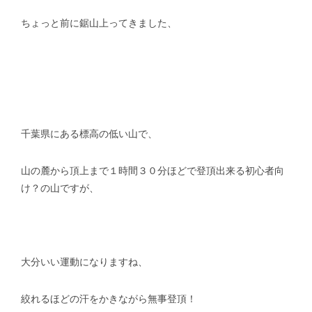
ちょっと前に鋸山上ってきました、
スタッフblog
納車blog
ホーム
T.U.C.GROUP
千葉県にある標高の低い山で、
山の麓から頂上まで１時間３０分ほどで登頂出来る初心者向
け？の山ですが、
大分いい運動になりますね、
絞れるほどの汗をかきながら無事登頂！