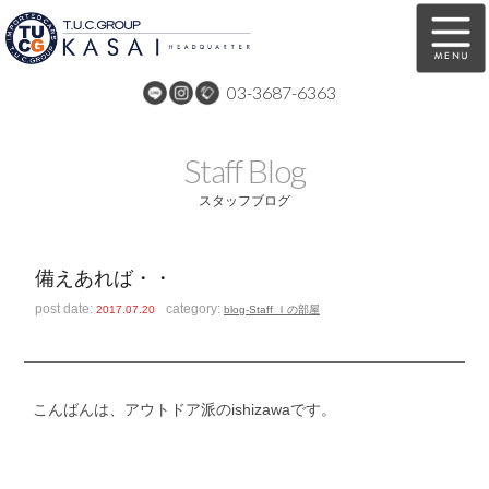
03-3687-6363
在庫車両情報
保証&サービス
Staff Blog
パーツリスト
TUCとは？
スタッフブログ
店舗情報
アクセスマップ
備えあれば・・
全国納車
特別作業
post date:
category:
2017.07.20
blog-Staff Ｉの部屋
注文販売
自動車保険
買取無料査定
リンク
こんばんは、アウトドア派のishizawaです。
スタッフ紹介
リクルート
お問い合わせ
会社概要