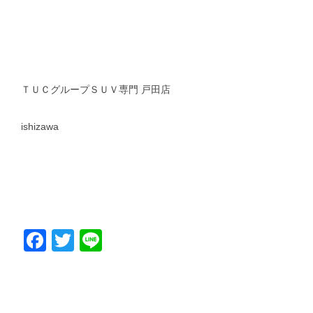
ＴＵＣグループＳＵＶ専門 戸田店
ishizawa
Facebook
Twitter
Line