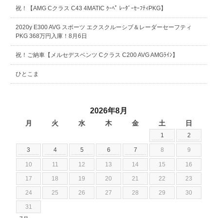
祝！【AMG Cクラス C43 4MATIC ｸｰﾍﾟ ﾚｰﾀﾞｰｾｰﾌﾃｨPKG】
2020y E300 AVG スポーツ エクスクルーシブ＆レーダーセーフティ
PKG 368万円入庫！8月6日
祝！ご納車【メルセデスベンツ Cクラス C200 AVG AMGﾗｲﾝ】
ひとこま
2026年8月
月
火
水
木
金
土
日
1
2
3
4
5
6
7
8
9
10
11
12
13
14
15
16
17
18
19
20
21
22
23
24
25
26
27
28
29
30
31