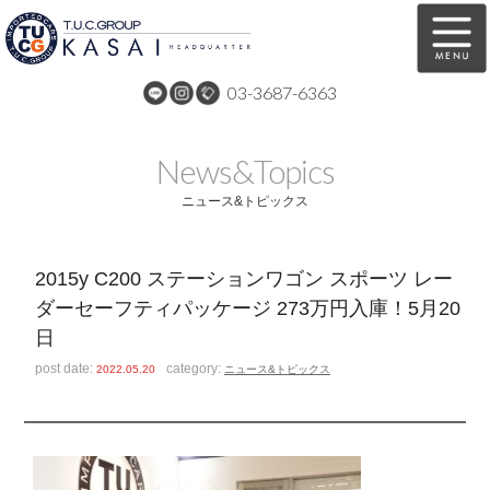
03-3687-6363
在庫車両情報
保証&サービス
News&Topics
パーツリスト
TUCとは？
ニュース&トピックス
店舗情報
アクセスマップ
2015y C200 ステーションワゴン スポーツ レー
全国納車
特別作業
ダーセーフティパッケージ 273万円入庫！5月20
日
注文販売
自動車保険
post date:
category:
2022.05.20
ニュース&トピックス
買取無料査定
リンク
スタッフ紹介
リクルート
お問い合わせ
会社概要