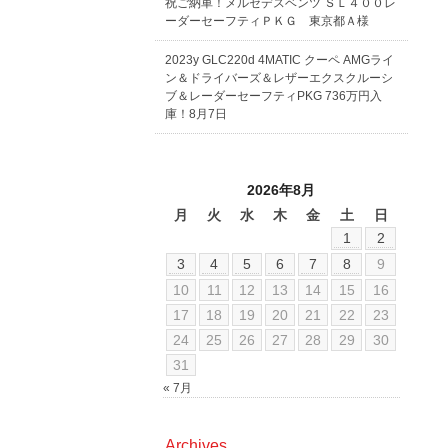
祝ご納車！メルセデスベンツ ＳＬ４００レ
ーダーセーフティＰＫＧ 東京都Ａ様
2023y GLC220d 4MATIC クーペ AMGライ
ン＆ドライバーズ＆レザーエクスクルーシ
ブ＆レーダーセーフティPKG 736万円入
庫！8月7日
2026年8月
月
火
水
木
金
土
日
1
2
3
4
5
6
7
8
9
10
11
12
13
14
15
16
17
18
19
20
21
22
23
24
25
26
27
28
29
30
31
« 7月
Archives