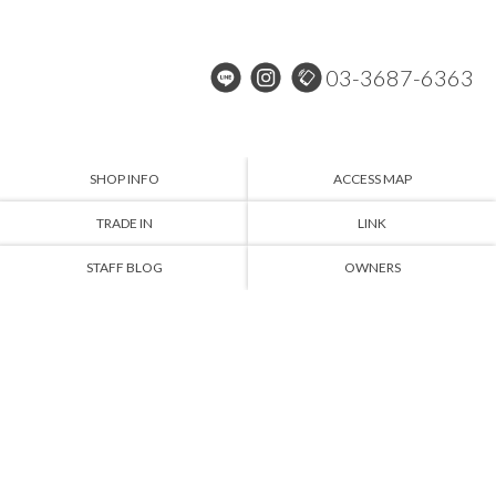
03-3687-6363
SHOP INFO
ACCESS MAP
TRADE IN
LINK
STAFF BLOG
OWNERS