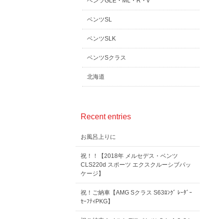
ベンツGLE・ML・R・V
ベンツSL
ベンツSLK
ベンツSクラス
北海道
Recent entries
お風呂上りに
祝！！【2018年 メルセデス・ベンツ
CLS220d スポーツ エクスクルーシブパッ
ケージ】
祝！ご納車【AMG Sクラス S63ﾛﾝｸﾞ ﾚｰﾀﾞｰ
ｾｰﾌﾃｨPKG】