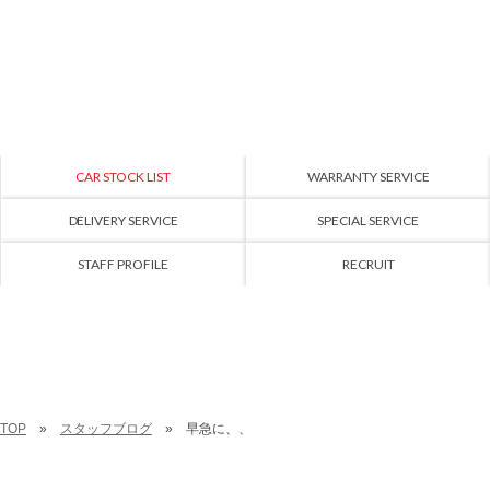
CAR STOCK LIST
WARRANTY SERVICE
DELIVERY SERVICE
SPECIAL SERVICE
STAFF PROFILE
RECRUIT
TOP
スタッフブログ
早急に、、