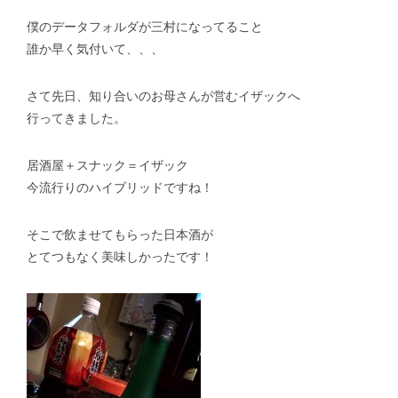
僕のデータフォルダが三村になってること
スタッフblog
納車blog
誰か早く気付いて、、、
ホーム
T.U.C.GROUP
さて先日、知り合いのお母さんが営むイザックへ
行ってきました。
居酒屋＋スナック＝イザック
今流行りのハイブリッドですね！
そこで飲ませてもらった日本酒が
とてつもなく美味しかったです！