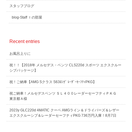
スタッフブログ
blog-Staff Ｉの部屋
Recent entries
お風呂上りに
祝！！【2018年 メルセデス・ベンツ CLS220d スポーツ エクスクルー
シブパッケージ】
祝！ご納車【AMG Sクラス S63ﾛﾝｸﾞ ﾚｰﾀﾞｰｾｰﾌﾃｨPKG】
祝ご納車！メルセデスベンツ ＳＬ４００レーダーセーフティＰＫＧ
東京都Ａ様
2023y GLC220d 4MATIC クーペ AMGライン＆ドライバーズ＆レザー
エクスクルーシブ＆レーダーセーフティPKG 736万円入庫！8月7日