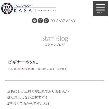
03-3687-6363
在庫車両情報
保証&サービス
Staff Blog
パーツリスト
TUCとは？
スタッフブログ
店舗情報
アクセスマップ
ビギナーやのに
全国納車
特別作業
post date:
category:
2017.11.01
スタッフブログ
注文販売
自動車保険
買取無料査定
リンク
店長にしか三村と呼ばれておりませんが
スタッフ紹介
リクルート
嫌な気はしない二村です！
1本増えてるからですかね？
お問い合わせ
会社概要