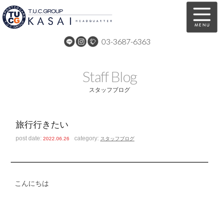
03-3687-6363
在庫車両情報
保証&サービス
Staff Blog
パーツリスト
TUCとは？
スタッフブログ
店舗情報
アクセスマップ
旅行行きたい
全国納車
特別作業
post date:
category:
2022.06.26
スタッフブログ
注文販売
自動車保険
買取無料査定
リンク
こんにちは
スタッフ紹介
リクルート
お問い合わせ
会社概要