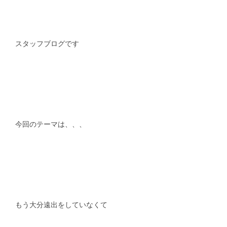
スタッフblog
納車blog
ホーム
T.U.C.GROUP
スタッフブログです
今回のテーマは、、、
もう大分遠出をしていなくて