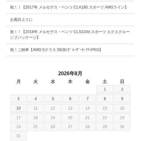
祝！！【2017年 メルセデス・ベンツ CLA180 スポーツ AMGライン】
お風呂上りに
祝！！【2018年 メルセデス・ベンツ CLS220d スポーツ エクスクルー
シブパッケージ】
祝！ご納車【AMG Sクラス S63ﾛﾝｸﾞ ﾚｰﾀﾞｰｾｰﾌﾃｨPKG】
2026年8月
月
火
水
木
金
土
日
1
2
3
4
5
6
7
8
9
10
11
12
13
14
15
16
17
18
19
20
21
22
23
24
25
26
27
28
29
30
31