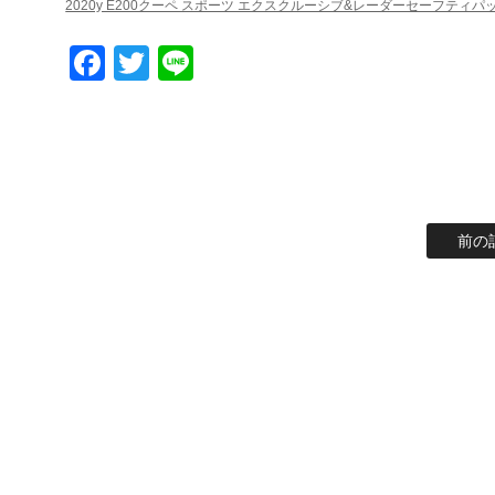
2020y E200クーペ スポーツ エクスクルーシブ&レーダーセーフティパッ
Facebook
Twitter
Line
前の