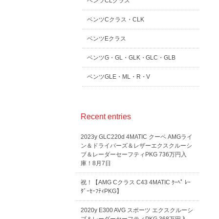
ベンツCLクラス
ベンツCクラス・CLK
ベンツEクラス
ベンツG・GL・GLK・GLC・GLB
ベンツGLE・ML・R・V
Recent entries
2023y GLC220d 4MATIC クーペ AMGライ
ン＆ドライバーズ＆レザーエクスクルーシ
ブ＆レーダーセーフティPKG 736万円入
庫！8月7日
祝！【AMG Cクラス C43 4MATIC ｸｰﾍﾟ ﾚｰ
ﾀﾞｰｾｰﾌﾃｨPKG】
2020y E300 AVG スポーツ エクスクルーシ