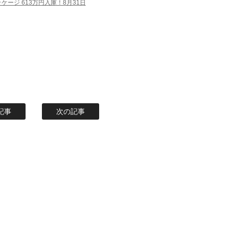
ケージ 613万円入庫！8月31日
記事
次の記事