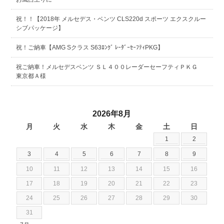
祝！！【2018年 メルセデス・ベンツ CLS220d スポーツ エクスクルー
シブパッケージ】
祝！ご納車【AMG Sクラス S63ﾛﾝｸﾞ ﾚｰﾀﾞｰｾｰﾌﾃｨPKG】
祝ご納車！メルセデスベンツ ＳＬ４００レーダーセーフティＰＫＧ
東京都Ａ様
2026年8月
月
火
水
木
金
土
日
1
2
3
4
5
6
7
8
9
10
11
12
13
14
15
16
17
18
19
20
21
22
23
24
25
26
27
28
29
30
31