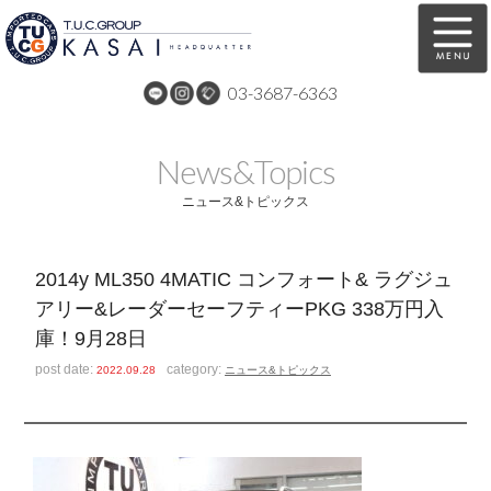
03-3687-6363
在庫車両情報
保証&サービス
News&Topics
パーツリスト
TUCとは？
ニュース&トピックス
店舗情報
アクセスマップ
2014y ML350 4MATIC コンフォート& ラグジュ
全国納車
特別作業
アリー&レーダーセーフティーPKG 338万円入
庫！9月28日
注文販売
自動車保険
post date:
category:
2022.09.28
ニュース&トピックス
買取無料査定
リンク
スタッフ紹介
リクルート
お問い合わせ
会社概要