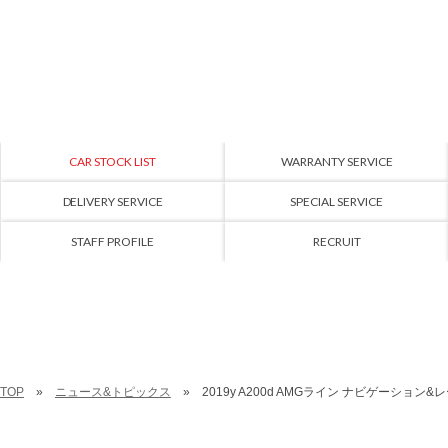
CAR STOCK LIST
WARRANTY SERVICE
DELIVERY SERVICE
SPECIAL SERVICE
STAFF PROFILE
RECRUIT
TOP
ニュース&トピックス
2019y A200d AMGライン ナビゲーション