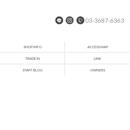
03-3687-6363
SHOP INFO
ACCESS MAP
TRADE IN
LINK
STAFF BLOG
OWNERS