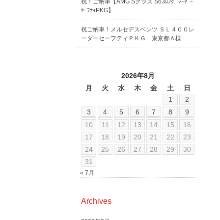
祝！ご納車【AMG Sクラス S63ﾛﾝｸﾞ ﾚｰﾀﾞｰ
ｾｰﾌﾃｨPKG】
祝ご納車！メルセデスベンツ ＳＬ４００レ
ーダーセーフティＰＫＧ 東京都Ａ様
2026年8月
月
火
水
木
金
土
日
1
2
3
4
5
6
7
8
9
10
11
12
13
14
15
16
17
18
19
20
21
22
23
24
25
26
27
28
29
30
31
« 7月
Archives