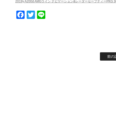
2019y A200d AMGライン ナビゲーション&レーダーセーフティーPKG 
Facebook
Twitter
Line
前の