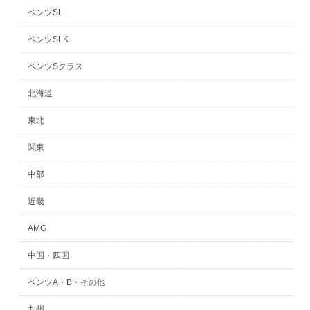
ベンツSL
ベンツSLK
ベンツSクラス
北海道
東北
関東
中部
近畿
AMG
中国・四国
ベンツA・B・その他
九州