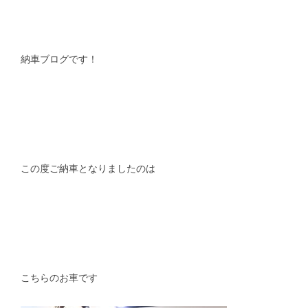
スタッフblog
納車blog
ホーム
T.U.C.GROUP
納車ブログです！
この度ご納車となりましたのは
こちらのお車です