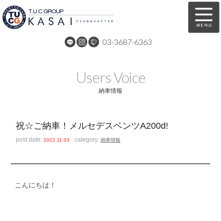
03-3687-6363
在庫車両情報
保証&サービス
Users Voice
パーツリスト
TUCとは？
納車情報
店舗情報
アクセスマップ
祝☆ご納車！メルセデスベンツA200d!
全国納車
特別作業
post date:
category:
2022.11.03
納車情報
注文販売
自動車保険
買取無料査定
リンク
こんにちは！
スタッフ紹介
リクルート
お問い合わせ
会社概要