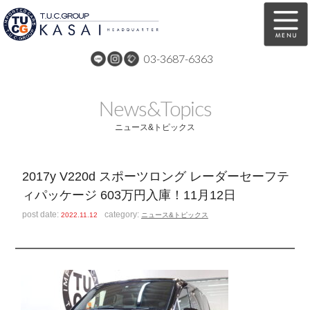
03-3687-6363
在庫車両情報
保証&サービス
News&Topics
パーツリスト
TUCとは？
ニュース&トピックス
店舗情報
アクセスマップ
2017y V220d スポーツロング レーダーセーフテ
全国納車
特別作業
ィパッケージ 603万円入庫！11月12日
注文販売
自動車保険
post date:
category:
2022.11.12
ニュース&トピックス
買取無料査定
リンク
スタッフ紹介
リクルート
お問い合わせ
会社概要