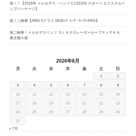
祝！！【2018年 メルセデス・ベンツ CLS220d スポーツ エクスクルー
シブパッケージ】
祝！ご納車【AMG Sクラス S63ﾛﾝｸﾞ ﾚｰﾀﾞｰｾｰﾌﾃｨPKG】
祝ご納車！メルセデスベンツ ＳＬ４００レーダーセーフティＰＫＧ
東京都Ａ様
2026年8月
月
火
水
木
金
土
日
1
2
3
4
5
6
7
8
9
10
11
12
13
14
15
16
17
18
19
20
21
22
23
24
25
26
27
28
29
30
31
« 7月