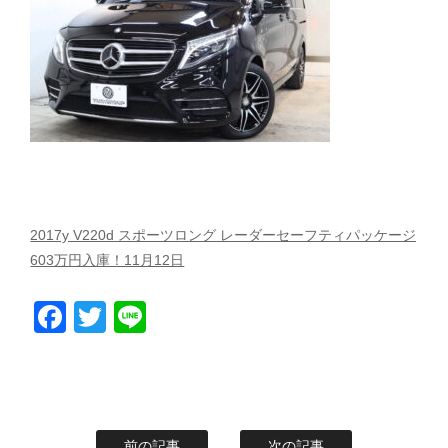
スタッフblog
納車blog
ホーム
T.U.C.GROUP
2017y V220d スポーツロング レーダーセーフティパッケージ
603万円入庫！11月12日
Facebook
Twitter
Line
前の記事
次の記事