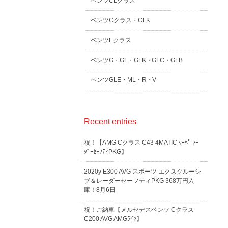
ベンツCLクラス
ベンツCクラス・CLK
ベンツEクラス
ベンツG・GL・GLK・GLC・GLB
ベンツGLE・ML・R・V
Recent entries
祝！【AMG Cクラス C43 4MATIC ｸｰﾍﾟ ﾚｰ
ﾀﾞｰｾｰﾌﾃｨPKG】
2020y E300 AVG スポーツ エクスクルーシ
ブ＆レーダーセーフティPKG 368万円入
庫！8月6日
祝！ご納車【メルセデスベンツ Cクラス
C200 AVG AMGﾗｲﾝ】