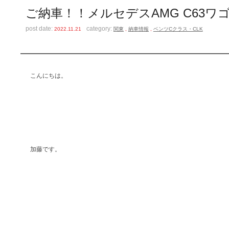
ご納車！！メルセデスAMG C63ワ
post date:
category:
2022.11.21
関東
,
納車情報
,
ベンツCクラス・CLK
こんにちは。
加藤です。