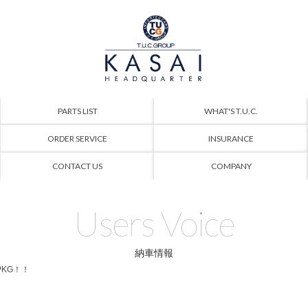
PARTS LIST
WHAT'S T.U.C.
ORDER SERVICE
INSURANCE
CONTACT US
COMPANY
Users Voice
納車情報
PKG！！