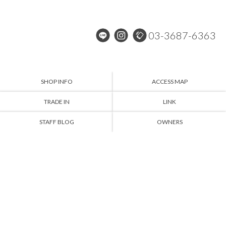
03-3687-6363
SHOP INFO
ACCESS MAP
TRADE IN
LINK
STAFF BLOG
OWNERS