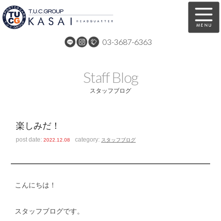
03-3687-6363
在庫車両情報
保証&サービス
Staff Blog
パーツリスト
TUCとは？
スタッフブログ
店舗情報
アクセスマップ
楽しみだ！
全国納車
特別作業
post date:
category:
2022.12.08
スタッフブログ
注文販売
自動車保険
買取無料査定
リンク
こんにちは！
スタッフ紹介
リクルート
スタッフブログです。
お問い合わせ
会社概要