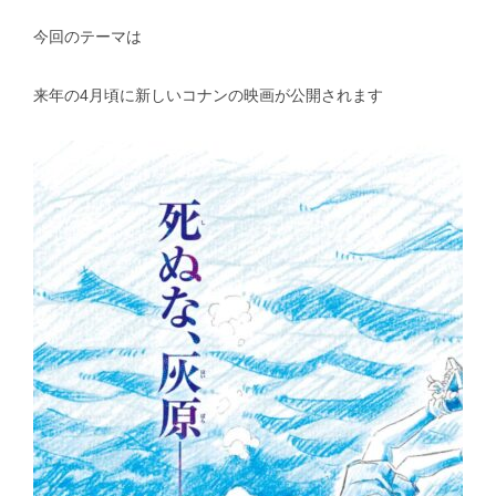
今回のテーマは
スタッフblog
納車blog
ホーム
T.U.C.GROUP
来年の4月頃に新しいコナンの映画が公開されます