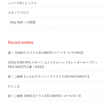
ニュース&トピックス
スタッフブログ
blog-Staff Ｉの部屋
Recent entries
祝！【AMG Cクラス C43 4MATIC ｸｰﾍﾟ ﾚｰﾀﾞｰｾｰﾌﾃｨPKG】
2020y E300 AVG スポーツ エクスクルーシブ＆レーダーセーフティ
PKG 368万円入庫！8月6日
祝！ご納車【メルセデスベンツ Cクラス C200 AVG AMGﾗｲﾝ】
ひとこま
祝！ご納車【AMG Eクラス E53 4MATIC+ ｽﾃｰｼｮﾝﾜｺﾞﾝ】