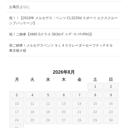
お風呂上りに
祝！！【2018年 メルセデス・ベンツ CLS220d スポーツ エクスクルー
シブパッケージ】
祝！ご納車【AMG Sクラス S63ﾛﾝｸﾞ ﾚｰﾀﾞｰｾｰﾌﾃｨPKG】
祝ご納車！メルセデスベンツ ＳＬ４００レーダーセーフティＰＫＧ
東京都Ａ様
2026年8月
月
火
水
木
金
土
日
1
2
3
4
5
6
7
8
9
10
11
12
13
14
15
16
17
18
19
20
21
22
23
24
25
26
27
28
29
30