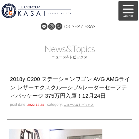
03-3687-6363
在庫車両情報
保証&サービス
News&Topics
パーツリスト
TUCとは？
ニュース&トピックス
店舗情報
アクセスマップ
2018y C200 ステーションワゴン AVG AMGライ
全国納車
特別作業
ン レザーエクスクルーシブ&レーダーセーフテ
ィパッケージ 375万円入庫！12月24日
注文販売
自動車保険
post date:
category:
2022.12.24
ニュース&トピックス
買取無料査定
リンク
スタッフ紹介
リクルート
お問い合わせ
会社概要