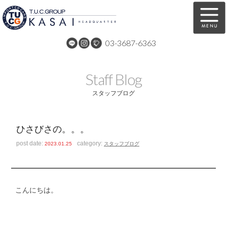
03-3687-6363
在庫車両情報
保証&サービス
Staff Blog
パーツリスト
TUCとは？
スタッフブログ
店舗情報
アクセスマップ
ひさびさの。。。
全国納車
特別作業
post date:
category:
2023.01.25
スタッフブログ
注文販売
自動車保険
買取無料査定
リンク
こんにちは。
スタッフ紹介
リクルート
お問い合わせ
会社概要