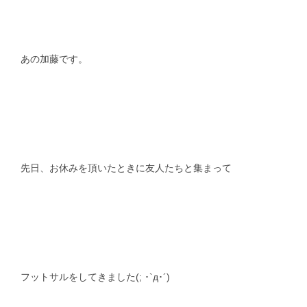
スタッフblog
納車blog
ホーム
T.U.C.GROUP
あの加藤です。
先日、お休みを頂いたときに友人たちと集まって
フットサルをしてきました(; ･`д･´)