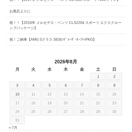
お風呂上りに
祝！！【2018年 メルセデス・ベンツ CLS220d スポーツ エクスクルー
シブパッケージ】
祝！ご納車【AMG Sクラス S63ﾛﾝｸﾞ ﾚｰﾀﾞｰｾｰﾌﾃｨPKG】
2026年8月
月
火
水
木
金
土
日
1
2
3
4
5
6
7
8
9
10
11
12
13
14
15
16
17
18
19
20
21
22
23
24
25
26
27
28
29
30
31
« 7月