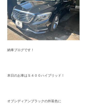
スタッフblog
納車blog
ホーム
T.U.C.GROUP
納車ブログです！
本日のお車はＳ４００ハイブリッド！
オブシディアンブラックの外装色に