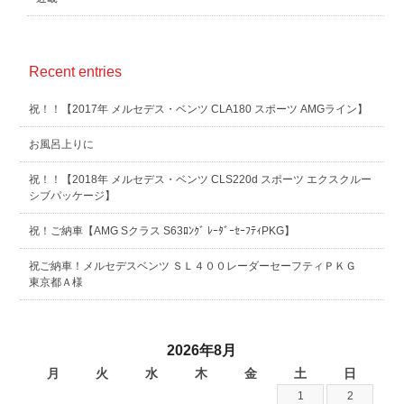
Recent entries
祝！！【2017年 メルセデス・ベンツ CLA180 スポーツ AMGライン】
お風呂上りに
祝！！【2018年 メルセデス・ベンツ CLS220d スポーツ エクスクルー
シブパッケージ】
祝！ご納車【AMG Sクラス S63ﾛﾝｸﾞ ﾚｰﾀﾞｰｾｰﾌﾃｨPKG】
祝ご納車！メルセデスベンツ ＳＬ４００レーダーセーフティＰＫＧ
東京都Ａ様
2026年8月
月
火
水
木
金
土
日
1
2