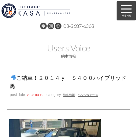
03-3687-6363
在庫車両情報
保証&サービス
Users Voice
パーツリスト
TUCとは？
納車情報
店舗情報
アクセスマップ
ご納車！２０１４ｙ Ｓ４００ハイブリッド
全国納車
特別作業
黒
注文販売
自動車保険
post date:
category:
2023.03.19
納車情報
,
ベンツSクラス
買取無料査定
リンク
スタッフ紹介
リクルート
お問い合わせ
会社概要