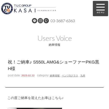
03-3687-6363
在庫車両情報
保証&サービス
Users Voice
パーツリスト
TUCとは？
納車情報
店舗情報
アクセスマップ
祝！ご納車♪ S550L AMG&ショーファーPKG黒
全国納車
特別作業
H様
注文販売
自動車保険
post date:
category:
2023.02.22
納車情報
,
ベンツSクラス
,
九州
買取無料査定
リンク
スタッフ紹介
リクルート
この度ご納車を迎えたお車はこちら♪
お問い合わせ
会社概要