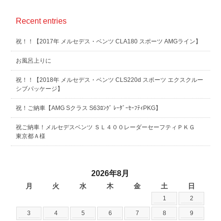
Recent entries
祝！！【2017年 メルセデス・ベンツ CLA180 スポーツ AMGライン】
お風呂上りに
祝！！【2018年 メルセデス・ベンツ CLS220d スポーツ エクスクルー
シブパッケージ】
祝！ご納車【AMG Sクラス S63ﾛﾝｸﾞ ﾚｰﾀﾞｰｾｰﾌﾃｨPKG】
祝ご納車！メルセデスベンツ ＳＬ４００レーダーセーフティＰＫＧ
東京都Ａ様
2026年8月
月
火
水
木
金
土
日
1
2
3
4
5
6
7
8
9