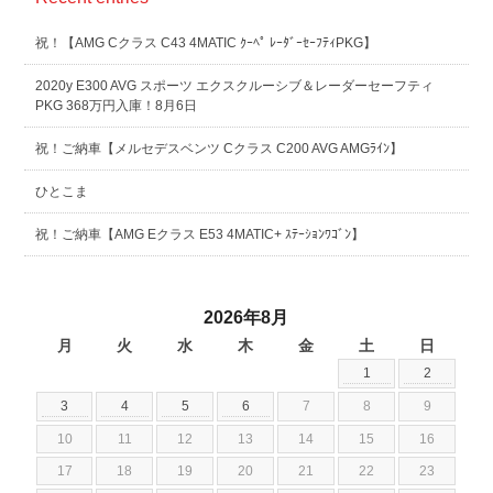
祝！【AMG Cクラス C43 4MATIC ｸｰﾍﾟ ﾚｰﾀﾞｰｾｰﾌﾃｨPKG】
2020y E300 AVG スポーツ エクスクルーシブ＆レーダーセーフティ
PKG 368万円入庫！8月6日
祝！ご納車【メルセデスベンツ Cクラス C200 AVG AMGﾗｲﾝ】
ひとこま
祝！ご納車【AMG Eクラス E53 4MATIC+ ｽﾃｰｼｮﾝﾜｺﾞﾝ】
2026年8月
月
火
水
木
金
土
日
1
2
3
4
5
6
7
8
9
10
11
12
13
14
15
16
17
18
19
20
21
22
23