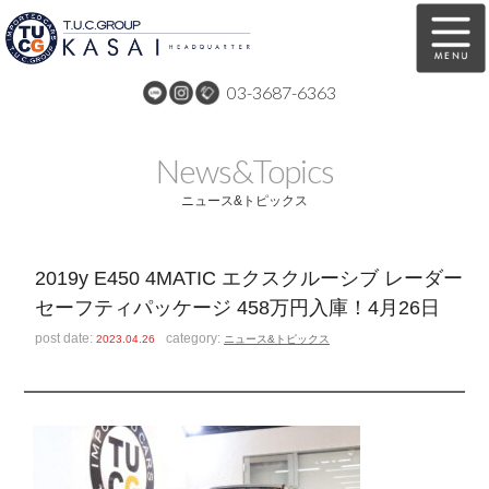
03-3687-6363
在庫車両情報
保証&サービス
News&Topics
パーツリスト
TUCとは？
ニュース&トピックス
店舗情報
アクセスマップ
2019y E450 4MATIC エクスクルーシブ レーダー
全国納車
特別作業
セーフティパッケージ 458万円入庫！4月26日
注文販売
自動車保険
post date:
category:
2023.04.26
ニュース&トピックス
買取無料査定
リンク
スタッフ紹介
リクルート
お問い合わせ
会社概要