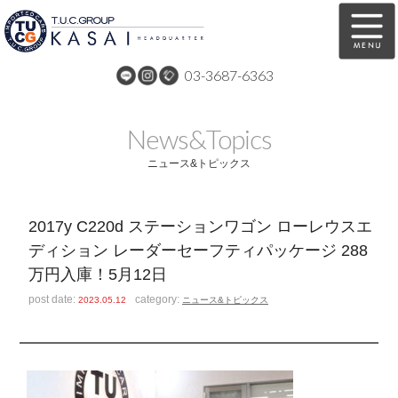
03-3687-6363
在庫車両情報
保証&サービス
News&Topics
パーツリスト
TUCとは？
ニュース&トピックス
店舗情報
アクセスマップ
2017y C220d ステーションワゴン ローレウスエ
全国納車
特別作業
ディション レーダーセーフティパッケージ 288
万円入庫！5月12日
注文販売
自動車保険
post date:
category:
2023.05.12
ニュース&トピックス
買取無料査定
リンク
スタッフ紹介
リクルート
お問い合わせ
会社概要