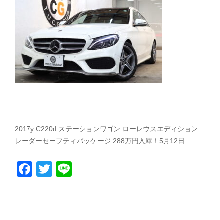
スタッフblog
納車blog
ホーム
T.U.C.GROUP
2017y C220d ステーションワゴン ローレウスエディション
レーダーセーフティパッケージ 288万円入庫！5月12日
Facebook
Twitter
Line