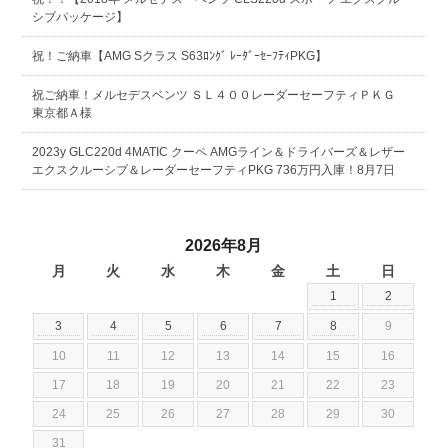
シブパッケージ】
祝！ご納車【AMG Sクラス S63ﾛﾝｸﾞ ﾚｰﾀﾞｰｾｰﾌﾃｨPKG】
祝ご納車！メルセデスベンツ ＳＬ４００レーダーセーフティＰＫＧ
東京都Ａ様
2023y GLC220d 4MATIC クーペ AMGライン＆ドライバーズ＆レザー
エクスクルーシブ＆レーダーセーフティPKG 736万円入庫！8月7日
2026年8月
月
火
水
木
金
土
日
1
2
3
4
5
6
7
8
9
10
11
12
13
14
15
16
17
18
19
20
21
22
23
24
25
26
27
28
29
30
31