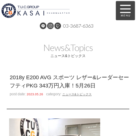
03-3687-6363
在庫車両情報
保証&サービス
News&Topics
パーツリスト
TUCとは？
ニュース&トピックス
店舗情報
アクセスマップ
2018y E200 AVG スポーツ レザー&レーダーセー
全国納車
特別作業
フティPKG 343万円入庫！5月26日
注文販売
自動車保険
post date:
category:
2023.05.26
ニュース&トピックス
買取無料査定
リンク
スタッフ紹介
リクルート
お問い合わせ
会社概要