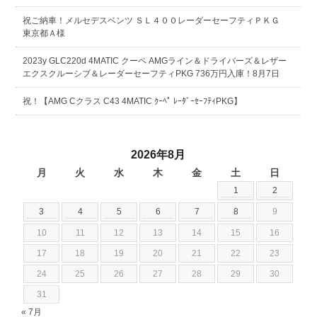
祝ご納車！メルセデスベンツ ＳＬ４００レーダーセーフティＰＫＧ
東京都Ａ様
2023y GLC220d 4MATIC クーペ AMGライン＆ドライバーズ＆レザー
エクスクルーシブ＆レーダーセーフティPKG 736万円入庫！8月7日
祝！【AMG Cクラス C43 4MATIC ｸｰﾍﾟ ﾚｰﾀﾞｰｾｰﾌﾃｨPKG】
2026年8月
月
火
水
木
金
土
日
1
2
3
4
5
6
7
8
9
10
11
12
13
14
15
16
17
18
19
20
21
22
23
24
25
26
27
28
29
30
31
« 7月