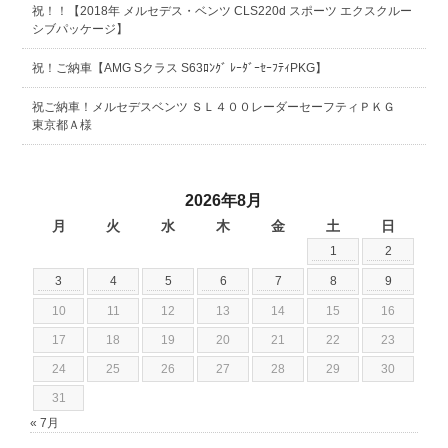
祝！！【2018年 メルセデス・ベンツ CLS220d スポーツ エクスクルー
シブパッケージ】
祝！ご納車【AMG Sクラス S63ﾛﾝｸﾞ ﾚｰﾀﾞｰｾｰﾌﾃｨPKG】
祝ご納車！メルセデスベンツ ＳＬ４００レーダーセーフティＰＫＧ
東京都Ａ様
2026年8月
月
火
水
木
金
土
日
1
2
3
4
5
6
7
8
9
10
11
12
13
14
15
16
17
18
19
20
21
22
23
24
25
26
27
28
29
30
31
« 7月