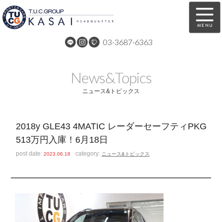
03-3687-6363
在庫車両情報
保証&サービス
News&Topics
パーツリスト
TUCとは？
ニュース&トピックス
店舗情報
アクセスマップ
2018y GLE43 4MATIC レーダーセーフティPKG
全国納車
特別作業
513万円入庫！6月18日
注文販売
自動車保険
post date:
category:
2023.06.18
ニュース&トピックス
買取無料査定
リンク
スタッフ紹介
リクルート
お問い合わせ
会社概要