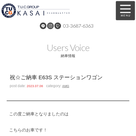
03-3687-6363
在庫車両情報
保証&サービス
Users Voice
パーツリスト
TUCとは？
納車情報
店舗情報
アクセスマップ
祝☆ご納車 E63S ステーションワゴン
全国納車
特別作業
post date:
category:
2023.07.06
AMG
注文販売
自動車保険
買取無料査定
リンク
この度ご納車となりましたのは
スタッフ紹介
リクルート
こちらのお車です！
お問い合わせ
会社概要