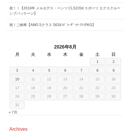
祝！！【2018年 メルセデス・ベンツ CLS220d スポーツ エクスクルー
シブパッケージ】
祝！ご納車【AMG Sクラス S63ﾛﾝｸﾞ ﾚｰﾀﾞｰｾｰﾌﾃｨPKG】
2026年8月
月
火
水
木
金
土
日
1
2
3
4
5
6
7
8
9
10
11
12
13
14
15
16
17
18
19
20
21
22
23
24
25
26
27
28
29
30
31
« 7月
Archives