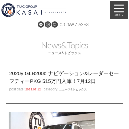
03-3687-6363
在庫車両情報
保証&サービス
News&Topics
パーツリスト
TUCとは？
ニュース&トピックス
店舗情報
アクセスマップ
2020y GLB200d ナビゲーション&レーダーセー
全国納車
特別作業
フティーPKG 515万円入庫！7月12日
注文販売
自動車保険
post date:
category:
2023.07.12
ニュース&トピックス
買取無料査定
リンク
スタッフ紹介
リクルート
お問い合わせ
会社概要