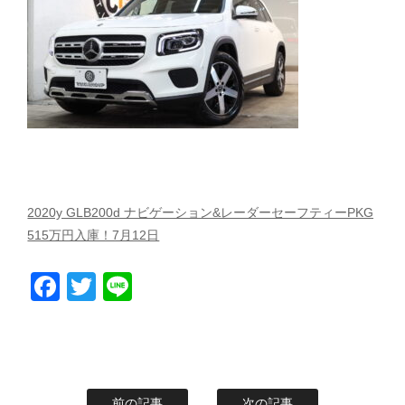
スタッフblog
納車blog
ホーム
T.U.C.GROUP
2020y GLB200d ナビゲーション&レーダーセーフティーPKG
515万円入庫！7月12日
Facebook
Twitter
Line
前の記事
次の記事