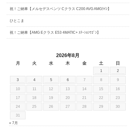
祝！ご納車【メルセデスベンツ Cクラス C200 AVG AMGﾗｲﾝ】
ひとこま
祝！ご納車【AMG Eクラス E53 4MATIC+ ｽﾃｰｼｮﾝﾜｺﾞﾝ】
2026年8月
月
火
水
木
金
土
日
1
2
3
4
5
6
7
8
9
10
11
12
13
14
15
16
17
18
19
20
21
22
23
24
25
26
27
28
29
30
31
« 7月