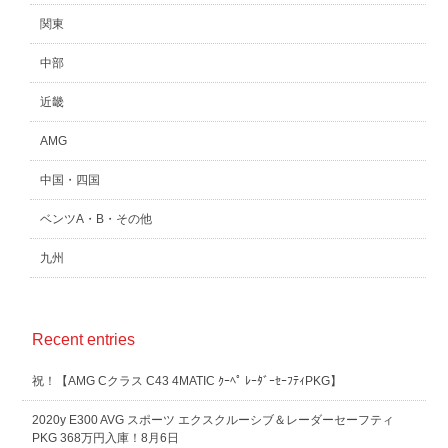
関東
中部
近畿
AMG
中国・四国
ベンツA・B・その他
九州
Recent entries
祝！【AMG Cクラス C43 4MATIC ｸｰﾍﾟ ﾚｰﾀﾞｰｾｰﾌﾃｨPKG】
2020y E300 AVG スポーツ エクスクルーシブ＆レーダーセーフティ
PKG 368万円入庫！8月6日