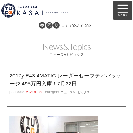
03-3687-6363
在庫車両情報
保証&サービス
News&Topics
パーツリスト
TUCとは？
ニュース&トピックス
店舗情報
アクセスマップ
2017y E43 4MATIC レーダーセーフティパッケ
全国納車
特別作業
ージ 495万円入庫！7月22日
注文販売
自動車保険
post date:
category:
2023.07.22
ニュース&トピックス
買取無料査定
リンク
スタッフ紹介
リクルート
お問い合わせ
会社概要