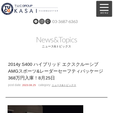
03-3687-6363
在庫車両情報
保証&サービス
News&Topics
パーツリスト
TUCとは？
ニュース&トピックス
店舗情報
アクセスマップ
2014y S400 ハイブリッド エクスクルーシブ
全国納車
特別作業
AMGスポーツ&レーダーセーフティパッケージ
368万円入庫！8月25日
注文販売
自動車保険
post date:
category:
2023.08.25
ニュース&トピックス
買取無料査定
リンク
スタッフ紹介
リクルート
お問い合わせ
会社概要