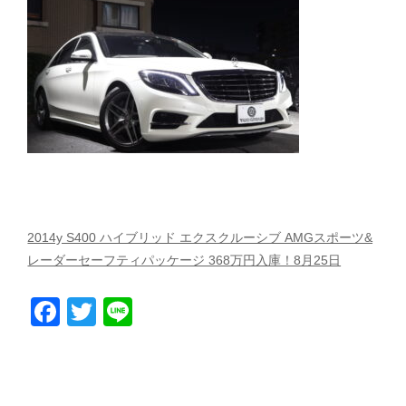
スタッフblog
納車blog
ホーム
T.U.C.GROUP
2014y S400 ハイブリッド エクスクルーシブ AMGスポーツ&
レーダーセーフティパッケージ 368万円入庫！8月25日
Facebook
Twitter
Line