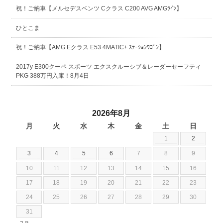
祝！ご納車【メルセデスベンツ Cクラス C200 AVG AMGﾗｲﾝ】
ひとこま
祝！ご納車【AMG Eクラス E53 4MATIC+ ｽﾃｰｼｮﾝﾜｺﾞﾝ】
2017y E300クーペ スポーツ エクスクルーシブ＆レーダーセーフティ
PKG 388万円入庫！8月4日
2026年8月
月
火
水
木
金
土
日
1
2
3
4
5
6
7
8
9
10
11
12
13
14
15
16
17
18
19
20
21
22
23
24
25
26
27
28
29
30
31