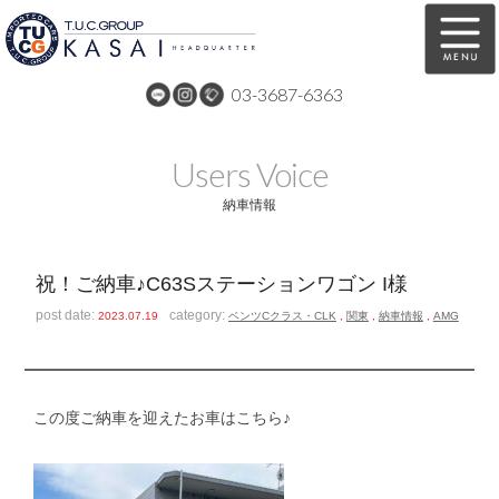
03-3687-6363
在庫車両情報
保証&サービス
Users Voice
パーツリスト
TUCとは？
納車情報
店舗情報
アクセスマップ
祝！ご納車♪C63Sステーションワゴン I様
全国納車
特別作業
post date:
category:
2023.07.19
ベンツCクラス・CLK
,
関東
,
納車情報
,
AMG
注文販売
自動車保険
買取無料査定
リンク
この度ご納車を迎えたお車はこちら♪
スタッフ紹介
リクルート
お問い合わせ
会社概要