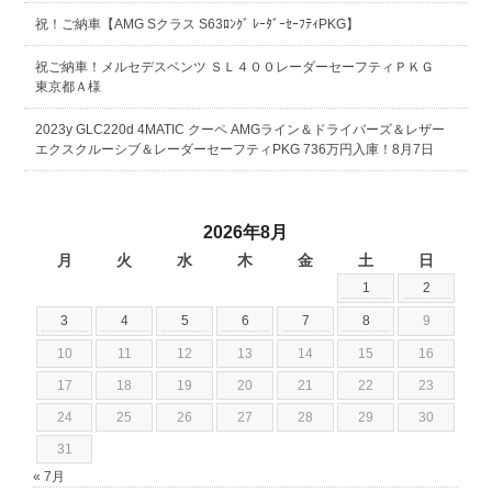
祝！ご納車【AMG Sクラス S63ﾛﾝｸﾞ ﾚｰﾀﾞｰｾｰﾌﾃｨPKG】
祝ご納車！メルセデスベンツ ＳＬ４００レーダーセーフティＰＫＧ
東京都Ａ様
2023y GLC220d 4MATIC クーペ AMGライン＆ドライバーズ＆レザー
エクスクルーシブ＆レーダーセーフティPKG 736万円入庫！8月7日
2026年8月
月
火
水
木
金
土
日
1
2
3
4
5
6
7
8
9
10
11
12
13
14
15
16
17
18
19
20
21
22
23
24
25
26
27
28
29
30
31
« 7月