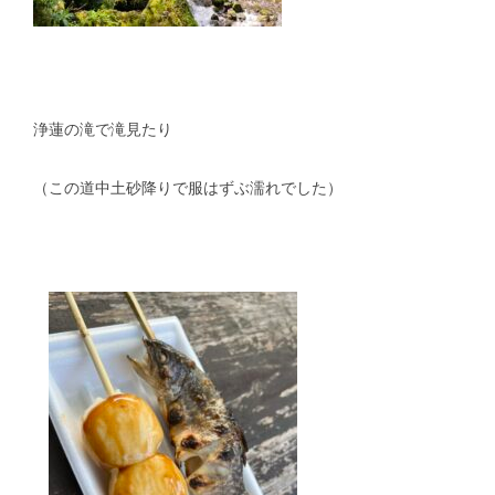
浄蓮の滝で滝見たり
（この道中土砂降りで服はずぶ濡れでした）