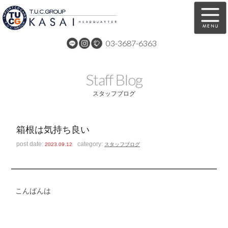
03-3687-6363
在庫車両情報
保証&サービス
Staff Blog
パーツリスト
TUCとは？
スタッフブログ
店舗情報
アクセスマップ
箱根は気持ち良い
全国納車
特別作業
post date:
category:
2023.09.12
スタッフブログ
注文販売
自動車保険
買取無料査定
リンク
こんばんは
スタッフ紹介
リクルート
お問い合わせ
会社概要