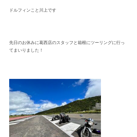
ドルフィンこと川上です
スタッフblog
納車blog
ホーム
T.U.C.GROUP
先日のお休みに葛西店のスタッフと箱根にツーリングに行っ
てまいりました！