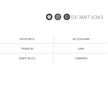
03-3687-6363
SHOP INFO
ACCESS MAP
TRADE IN
LINK
STAFF BLOG
OWNERS