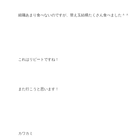
細麺あまり食べないのですが、替え玉結構たくさん食べました＾＾
これはリピートですね！
また行こうと思います！
カワカミ