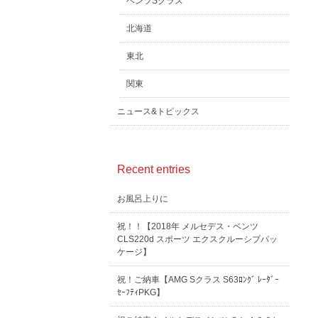
ベンツSクラス
北海道
東北
関東
ニュース&トピックス
Recent entries
お風呂上りに
祝！！【2018年 メルセデス・ベンツ
CLS220d スポーツ エクスクルーシブパッ
ケージ】
祝！ご納車【AMG Sクラス S63ﾛﾝｸﾞ ﾚｰﾀﾞｰ
ｾｰﾌﾃｨPKG】