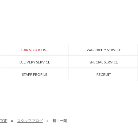
CAR STOCK LIST
WARRANTY SERVICE
DELIVERY SERVICE
SPECIAL SERVICE
STAFF PROFILE
RECRUIT
TOP
スタッフブログ
初！一蘭！