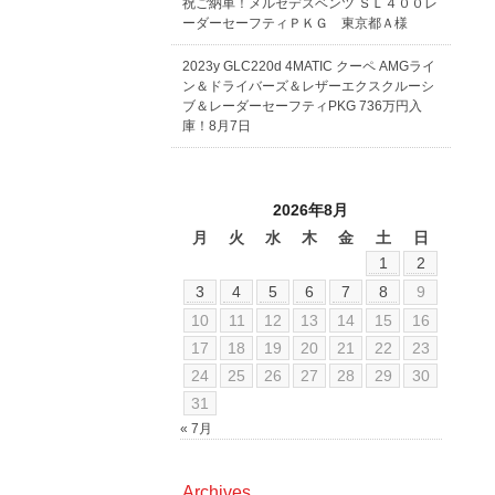
祝ご納車！メルセデスベンツ ＳＬ４００レ
ーダーセーフティＰＫＧ 東京都Ａ様
2023y GLC220d 4MATIC クーペ AMGライ
ン＆ドライバーズ＆レザーエクスクルーシ
ブ＆レーダーセーフティPKG 736万円入
庫！8月7日
2026年8月
月
火
水
木
金
土
日
1
2
3
4
5
6
7
8
9
10
11
12
13
14
15
16
17
18
19
20
21
22
23
24
25
26
27
28
29
30
31
« 7月
Archives