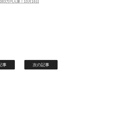
383万円入庫！10月16日
記事
次の記事