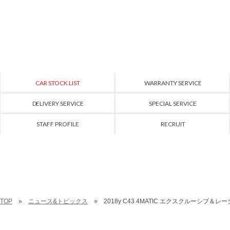
CAR STOCK LIST
WARRANTY SERVICE
DELIVERY SERVICE
SPECIAL SERVICE
STAFF PROFILE
RECRUIT
TOP
ニュース&トピックス
2018y C43 4MATIC エクスクルーシブ＆