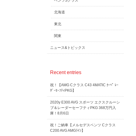
ベンツSクラス
北海道
東北
関東
ニュース&トピックス
Recent entries
祝！【AMG Cクラス C43 4MATIC ｸｰﾍﾟ ﾚｰ
ﾀﾞｰｾｰﾌﾃｨPKG】
2020y E300 AVG スポーツ エクスクルーシ
ブ＆レーダーセーフティPKG 368万円入
庫！8月6日
祝！ご納車【メルセデスベンツ Cクラス
C200 AVG AMGﾗｲﾝ】