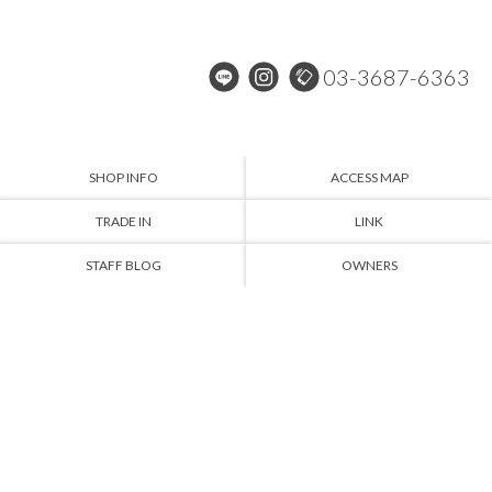
03-3687-6363
SHOP INFO
ACCESS MAP
TRADE IN
LINK
STAFF BLOG
OWNERS