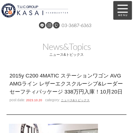
03-3687-6363
在庫車両情報
保証&サービス
News&Topics
パーツリスト
TUCとは？
ニュース&トピックス
店舗情報
アクセスマップ
2015y C200 4MATIC ステーションワゴン AVG
全国納車
特別作業
AMGライン レザーエクスクルーシブ&レーダー
セーフティパッケージ 338万円入庫！10月20日
注文販売
自動車保険
post date:
category:
2023.10.20
ニュース&トピックス
買取無料査定
リンク
スタッフ紹介
リクルート
お問い合わせ
会社概要