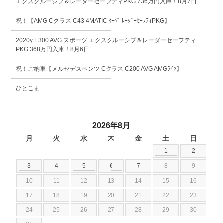
エクスクルーシブ＆レーダーセーフティPKG 736万円入庫！8月7日
祝！【AMG Cクラス C43 4MATIC ｸｰﾍﾟ ﾚｰﾀﾞｰｾｰﾌﾃｨPKG】
2020y E300 AVG スポーツ エクスクルーシブ＆レーダーセーフティ
PKG 368万円入庫！8月6日
祝！ご納車【メルセデスベンツ Cクラス C200 AVG AMGﾗｲﾝ】
ひとこま
2026年8月
月
火
水
木
金
土
日
1
2
3
4
5
6
7
8
9
10
11
12
13
14
15
16
17
18
19
20
21
22
23
24
25
26
27
28
29
30