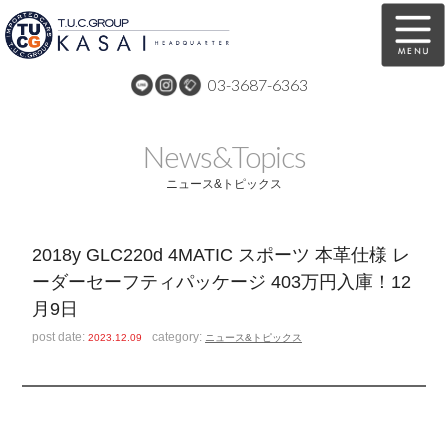
03-3687-6363
在庫車両情報
保証&サービス
News&Topics
パーツリスト
TUCとは？
ニュース&トピックス
店舗情報
アクセスマップ
2018y GLC220d 4MATIC スポーツ 本革仕様 レ
全国納車
特別作業
ーダーセーフティパッケージ 403万円入庫！12
月9日
注文販売
自動車保険
post date:
category:
2023.12.09
ニュース&トピックス
買取無料査定
リンク
スタッフ紹介
リクルート
お問い合わせ
会社概要