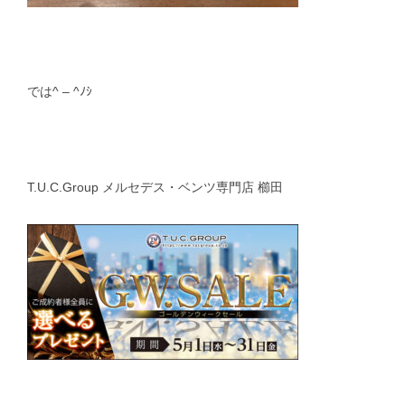
では^ – ^ﾉｼ
T.U.C.Group メルセデス・ベンツ専門店 櫛田