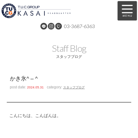
03-3687-6363
在庫車両情報
保証&サービス
Staff Blog
パーツリスト
TUCとは？
スタッフブログ
店舗情報
アクセスマップ
かき氷^ – ^
全国納車
特別作業
post date:
category:
2024.05.31
スタッフブログ
注文販売
自動車保険
買取無料査定
リンク
こんにちは、こんばんは。
スタッフ紹介
リクルート
お問い合わせ
会社概要