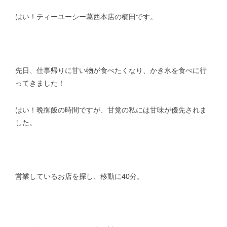
はい！ティーユーシー葛西本店の櫛田です。
スタッフblog
納車blog
ホーム
T.U.C.GROUP
先日、仕事帰りに甘い物が食べたくなり、かき氷を食べに行
ってきました！
はい！晩御飯の時間ですが、甘党の私には甘味が優先されま
した。
営業しているお店を探し、移動に40分。