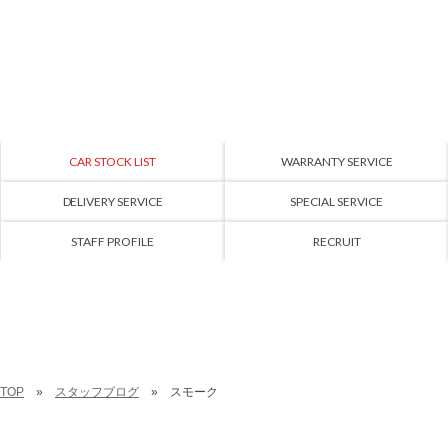
CAR STOCK LIST
WARRANTY SERVICE
DELIVERY SERVICE
SPECIAL SERVICE
STAFF PROFILE
RECRUIT
TOP
スタッフブログ
スモーク