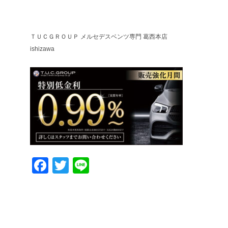
ＴＵＣＧＲＯＵＰ メルセデスベンツ専門 葛西本店
ishizawa
Facebook
Twitter
Line