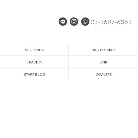
03-3687-6363
SHOP INFO
ACCESS MAP
TRADE IN
LINK
STAFF BLOG
OWNERS