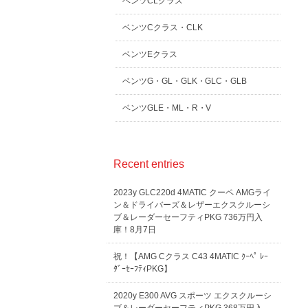
ベンツCLクラス
ベンツCクラス・CLK
ベンツEクラス
ベンツG・GL・GLK・GLC・GLB
ベンツGLE・ML・R・V
Recent entries
2023y GLC220d 4MATIC クーペ AMGライ
ン＆ドライバーズ＆レザーエクスクルーシ
ブ＆レーダーセーフティPKG 736万円入
庫！8月7日
祝！【AMG Cクラス C43 4MATIC ｸｰﾍﾟ ﾚｰ
ﾀﾞｰｾｰﾌﾃｨPKG】
2020y E300 AVG スポーツ エクスクルーシ