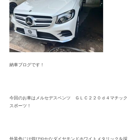
スタッフblog
納車blog
ホーム
T.U.C.GROUP
納車ブログです！
今回のお車はメルセデスベンツ ＧＬＣ２２０ｄ４マチック
スポーツ！
外装色には煌びやかなダイヤモンドホワイトメタリックを採