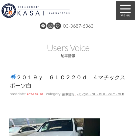
03-3687-6363
在庫車両情報
保証&サービス
Users Voice
パーツリスト
TUCとは？
納車情報
店舗情報
アクセスマップ
２０１９ｙ ＧＬＣ２２０ｄ ４マチックス
全国納車
特別作業
ポーツ白
注文販売
自動車保険
post date:
category:
2024.09.10
納車情報
,
ベンツG・GL・GLK・GLC・GLB
買取無料査定
リンク
スタッフ紹介
リクルート
お問い合わせ
会社概要