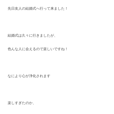
先日友人の結婚式へ行って来ました！
スタッフblog
納車blog
ホーム
T.U.C.GROUP
結婚式は久々に行きましたが、
色んな人に会えるので楽しいですね！
なにより心が浄化されます
楽しすぎたのか、