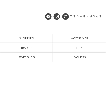
03-3687-6363
SHOP INFO
ACCESS MAP
TRADE IN
LINK
STAFF BLOG
OWNERS