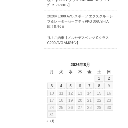
祝！【AMG Cクラス C43 4MATIC ｸｰﾍﾟ ﾚｰ
ﾀﾞｰｾｰﾌﾃｨPKG】
2020y E300 AVG スポーツ エクスクルーシ
ブ＆レーダーセーフティPKG 368万円入
庫！8月6日
祝！ご納車【メルセデスベンツ Cクラス
C200 AVG AMGﾗｲﾝ】
2026年8月
月
火
水
木
金
土
日
1
2
3
4
5
6
7
8
9
10
11
12
13
14
15
16
17
18
19
20
21
22
23
24
25
26
27
28
29
30
31
« 7月