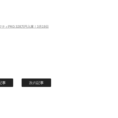
フティPKG 328万円入庫！3月19日
記事
次の記事