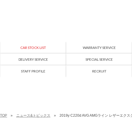
CAR STOCK LIST
WARRANTY SERVICE
DELIVERY SERVICE
SPECIAL SERVICE
STAFF PROFILE
RECRUIT
TOP
ニュース&トピックス
2019y C220d AVG AMGライン レザー