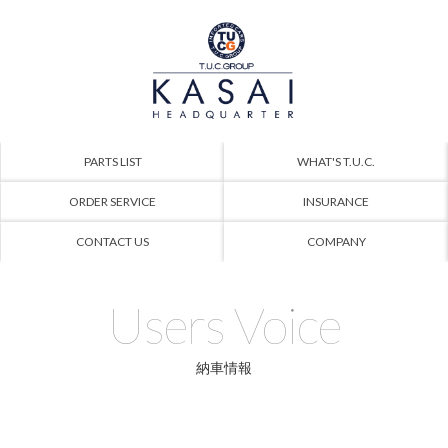
PARTS LIST
WHAT'S T.U.C.
ORDER SERVICE
INSURANCE
CONTACT US
COMPANY
Users Voice
納車情報