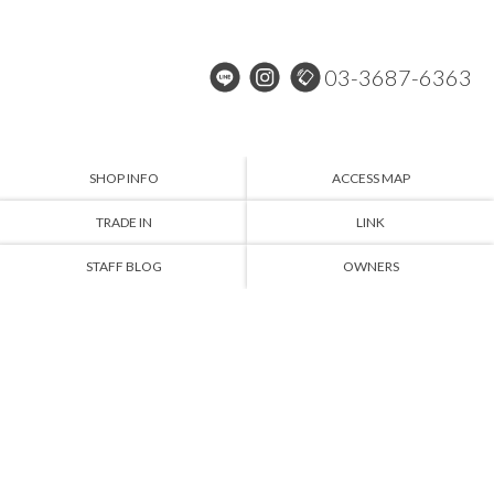
03-3687-6363
SHOP INFO
ACCESS MAP
TRADE IN
LINK
STAFF BLOG
OWNERS