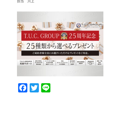
担当 川上
Facebook
Twitter
Line