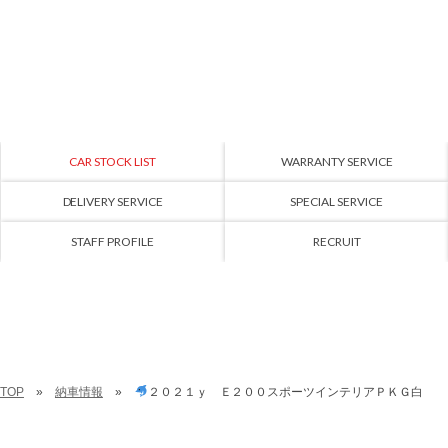
CAR STOCK LIST
WARRANTY SERVICE
DELIVERY SERVICE
SPECIAL SERVICE
STAFF PROFILE
RECRUIT
TOP
納車情報
２０２１ｙ Ｅ２００スポーツインテリアＰＫＧ白