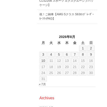
CLS220d スポーツ エクスクルーシブパッ
ケージ】
祝！ご納車【AMG Sクラス S63ﾛﾝｸﾞ ﾚｰﾀﾞｰ
ｾｰﾌﾃｨPKG】
2026年8月
月
火
水
木
金
土
日
1
2
3
4
5
6
7
8
9
10
11
12
13
14
15
16
17
18
19
20
21
22
23
24
25
26
27
28
29
30
31
« 7月
Archives