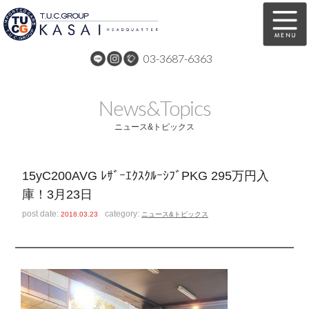
03-3687-6363
在庫車両情報
保証&サービス
News&Topics
パーツリスト
TUCとは？
ニュース&トピックス
店舗情報
アクセスマップ
15yC200AVG ﾚｻﾞｰｴｸｽｸﾙｰｼﾌﾞPKG 295万円入
全国納車
特別作業
庫！3月23日
注文販売
自動車保険
post date:
category:
2018.03.23
ニュース&トピックス
買取無料査定
リンク
スタッフ紹介
リクルート
お問い合わせ
会社概要