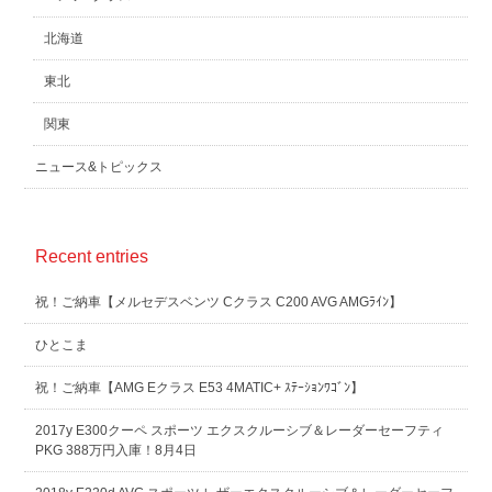
北海道
東北
関東
ニュース&トピックス
Recent entries
祝！ご納車【メルセデスベンツ Cクラス C200 AVG AMGﾗｲﾝ】
ひとこま
祝！ご納車【AMG Eクラス E53 4MATIC+ ｽﾃｰｼｮﾝﾜｺﾞﾝ】
2017y E300クーペ スポーツ エクスクルーシブ＆レーダーセーフティ
PKG 388万円入庫！8月4日