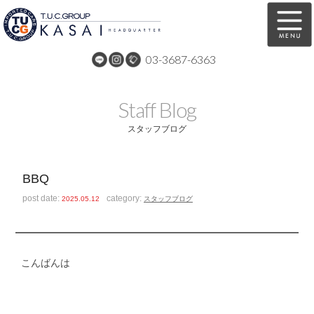
03-3687-6363
在庫車両情報
保証&サービス
Staff Blog
パーツリスト
TUCとは？
スタッフブログ
店舗情報
アクセスマップ
BBQ
全国納車
特別作業
post date:
category:
2025.05.12
スタッフブログ
注文販売
自動車保険
買取無料査定
リンク
こんばんは
スタッフ紹介
リクルート
お問い合わせ
会社概要