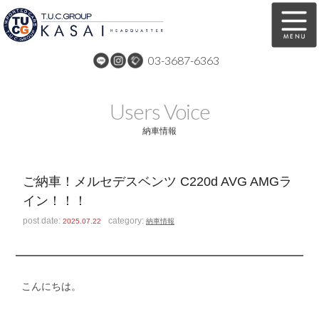
03-3687-6363
在庫車両情報
保証&サービス
Users Voice
パーツリスト
TUCとは？
納車情報
店舗情報
アクセスマップ
ご納車！メルセデスベンツ C220d AVG AMGラ
全国納車
特別作業
イン！！！
注文販売
自動車保険
post date:
category:
2025.07.22
納車情報
買取無料査定
リンク
スタッフ紹介
リクルート
こんにちは。
お問い合わせ
会社概要