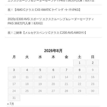
エクスクルーシブ＆レーダーセーフティPKG 736万円入庫！8月7日
祝！【AMG Cクラス C43 4MATIC ｸｰﾍﾟ ﾚｰﾀﾞｰｾｰﾌﾃｨPKG】
2020y E300 AVG スポーツ エクスクルーシブ＆レーダーセーフティ
PKG 368万円入庫！8月6日
祝！ご納車【メルセデスベンツ Cクラス C200 AVG AMGﾗｲﾝ】
2026年8月
月
火
水
木
金
土
日
1
2
3
4
5
6
7
8
9
10
11
12
13
14
15
16
17
18
19
20
21
22
23
24
25
26
27
28
29
30
31
« 7月