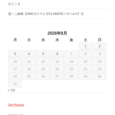
ひとこま
祝！ご納車【AMG Eクラス E53 4MATIC+ ｽﾃｰｼｮﾝﾜｺﾞﾝ】
2026年8月
月
火
水
木
金
土
日
1
2
3
4
5
6
7
8
9
10
11
12
13
14
15
16
17
18
19
20
21
22
23
24
25
26
27
28
29
30
31
« 7月
Archives