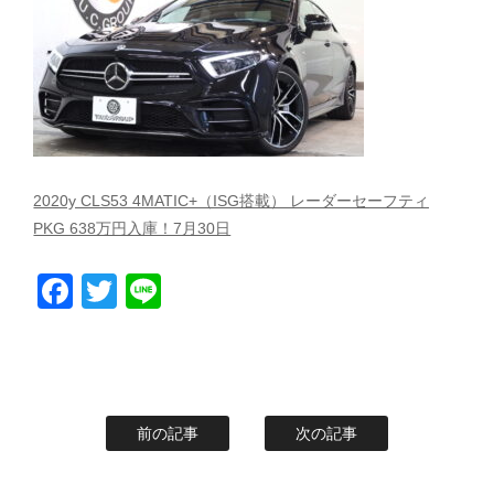
スタッフblog
納車blog
ホーム
T.U.C.GROUP
2020y CLS53 4MATIC+（ISG搭載） レーダーセーフティ
PKG 638万円入庫！7月30日
Facebook
Twitter
Line
前の記事
次の記事