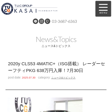
03-3687-6363
在庫車両情報
保証&サービス
News&Topics
パーツリスト
TUCとは？
ニュース&トピックス
店舗情報
アクセスマップ
2020y CLS53 4MATIC+（ISG搭載） レーダーセ
全国納車
特別作業
ーフティPKG 638万円入庫！7月30日
注文販売
自動車保険
post date:
category:
2025.07.30
ニュース&トピックス
買取無料査定
リンク
スタッフ紹介
リクルート
お問い合わせ
会社概要