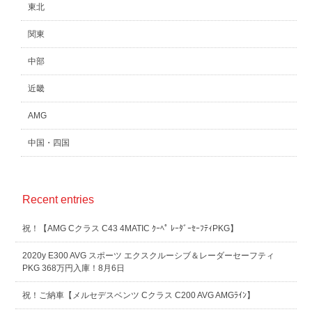
東北
関東
中部
近畿
AMG
中国・四国
Recent entries
祝！【AMG Cクラス C43 4MATIC ｸｰﾍﾟ ﾚｰﾀﾞｰｾｰﾌﾃｨPKG】
2020y E300 AVG スポーツ エクスクルーシブ＆レーダーセーフティ
PKG 368万円入庫！8月6日
祝！ご納車【メルセデスベンツ Cクラス C200 AVG AMGﾗｲﾝ】