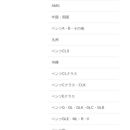
AMG
中国・四国
ベンツA・B・その他
九州
ベンツCLS
沖縄
ベンツCLクラス
ベンツCクラス・CLK
ベンツEクラス
ベンツG・GL・GLK・GLC・GLB
ベンツGLE・ML・R・V