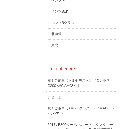
ベンツSL
ベンツSLK
ベンツSクラス
北海道
東北
Recent entries
祝！ご納車【メルセデスベンツ Cクラス
C200 AVG AMGﾗｲﾝ】
ひとこま
祝！ご納車【AMG Eクラス E53 4MATIC+ ｽ
ﾃｰｼｮﾝﾜｺﾞﾝ】
2017y E300クーペ スポーツ エクスクルー