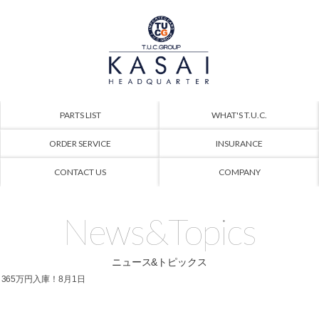
PARTS LIST
WHAT'S T.U.C.
ORDER SERVICE
INSURANCE
CONTACT US
COMPANY
News&Topics
ニュース&トピックス
G 365万円入庫！8月1日