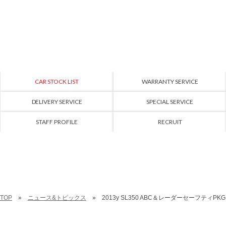
CAR STOCK LIST
WARRANTY SERVICE
DELIVERY SERVICE
SPECIAL SERVICE
STAFF PROFILE
RECRUIT
TOP
ニュース&トピックス
2013y SL350 ABC＆レーダーセーフティPK