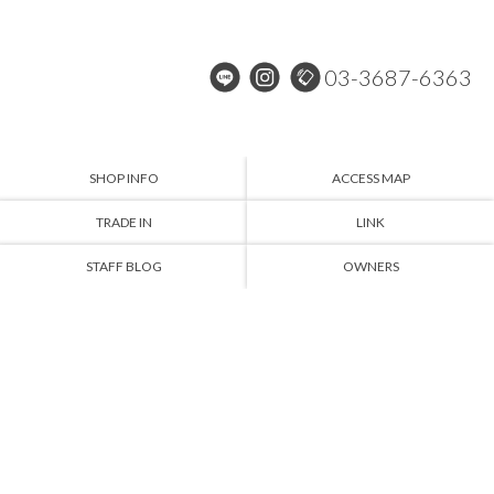
03-3687-6363
SHOP INFO
ACCESS MAP
TRADE IN
LINK
STAFF BLOG
OWNERS