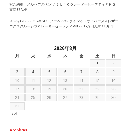
祝ご納車！メルセデスベンツ ＳＬ４００レーダーセーフティＰＫＧ
東京都Ａ様
2023y GLC220d 4MATIC クーペ AMGライン＆ドライバーズ＆レザー
エクスクルーシブ＆レーダーセーフティPKG 736万円入庫！8月7日
2026年8月
月
火
水
木
金
土
日
1
2
3
4
5
6
7
8
9
10
11
12
13
14
15
16
17
18
19
20
21
22
23
24
25
26
27
28
29
30
31
« 7月
Archives