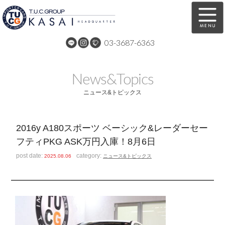
03-3687-6363
在庫車両情報
保証&サービス
News&Topics
パーツリスト
TUCとは？
ニュース&トピックス
店舗情報
アクセスマップ
2016y A180スポーツ ベーシック&レーダーセー
全国納車
特別作業
フティPKG ASK万円入庫！8月6日
注文販売
自動車保険
post date:
category:
2025.08.06
ニュース&トピックス
買取無料査定
リンク
スタッフ紹介
リクルート
お問い合わせ
会社概要