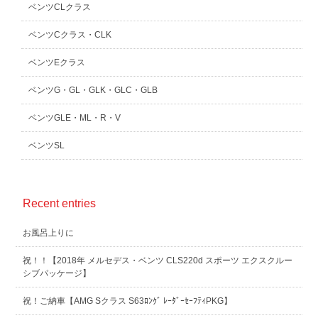
ベンツCLクラス
ベンツCクラス・CLK
ベンツEクラス
ベンツG・GL・GLK・GLC・GLB
ベンツGLE・ML・R・V
ベンツSL
Recent entries
お風呂上りに
祝！！【2018年 メルセデス・ベンツ CLS220d スポーツ エクスクルー
シブパッケージ】
祝！ご納車【AMG Sクラス S63ﾛﾝｸﾞ ﾚｰﾀﾞｰｾｰﾌﾃｨPKG】