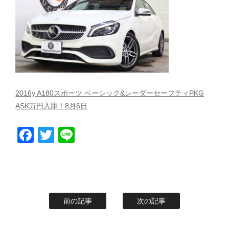
スタッフblog
納車blog
ホーム
T.U.C.GROUP
2016y A180スポーツ ベーシック&レーダーセーフティPKG
ASK万円入庫！8月6日
Facebook
Twitter
Line
前の記事
次の記事