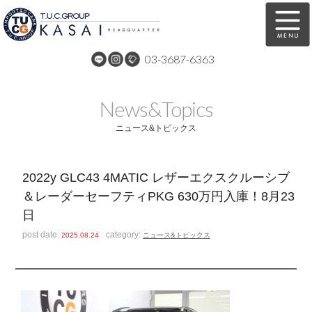
03-3687-6363
在庫車両情報
保証&サービス
News&Topics
パーツリスト
TUCとは？
ニュース&トピックス
店舗情報
アクセスマップ
2022y GLC43 4MATIC レザーエクスクルーシブ
全国納車
特別作業
＆レーダーセーフティPKG 630万円入庫！8月23
日
注文販売
自動車保険
post date:
category:
2025.08.24
ニュース&トピックス
買取無料査定
リンク
スタッフ紹介
リクルート
お問い合わせ
会社概要