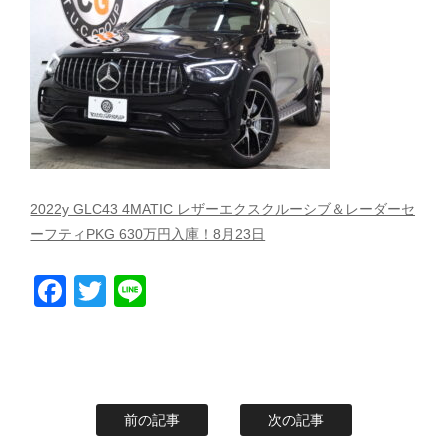
スタッフblog
納車blog
ホーム
T.U.C.GROUP
2022y GLC43 4MATIC レザーエクスクルーシブ＆レーダーセ
ーフティPKG 630万円入庫！8月23日
Facebook
Twitter
Line
前の記事
次の記事