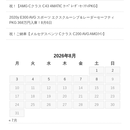
祝！【AMG Cクラス C43 4MATIC ｸｰﾍﾟ ﾚｰﾀﾞｰｾｰﾌﾃｨPKG】
2020y E300 AVG スポーツ エクスクルーシブ＆レーダーセーフティ
PKG 368万円入庫！8月6日
祝！ご納車【メルセデスベンツ Cクラス C200 AVG AMGﾗｲﾝ】
2026年8月
月
火
水
木
金
土
日
1
2
3
4
5
6
7
8
9
10
11
12
13
14
15
16
17
18
19
20
21
22
23
24
25
26
27
28
29
30
31
« 7月