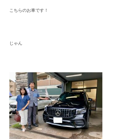
こちらのお車です！
スタッフblog
納車blog
ホーム
T.U.C.GROUP
じゃん