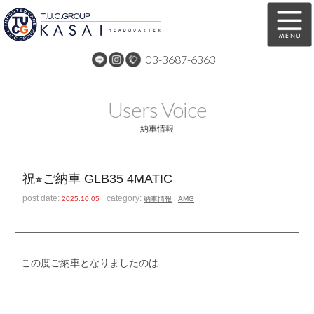
03-3687-6363
在庫車両情報
保証&サービス
Users Voice
パーツリスト
TUCとは？
納車情報
店舗情報
アクセスマップ
祝⭐︎ご納車 GLB35 4MATIC
全国納車
特別作業
post date:
category:
2025.10.05
納車情報
,
AMG
注文販売
自動車保険
買取無料査定
リンク
この度ご納車となりましたのは
スタッフ紹介
リクルート
お問い合わせ
会社概要